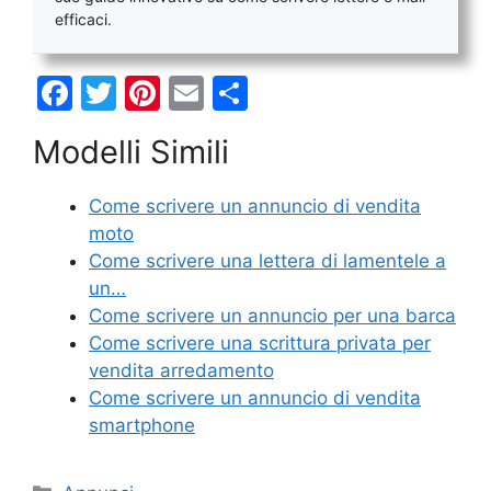
efficaci.
F
T
Pi
E
C
a
w
nt
m
o
Modelli Simili
c
itt
er
ai
n
e
er
e
l
di
Come scrivere un annuncio di vendita
b
st
vi
moto
o
di
Come scrivere una lettera di lamentele a
un…
o
Come scrivere un annuncio per una barca
k
Come scrivere una scrittura privata per
vendita arredamento
Come scrivere un annuncio di vendita
smartphone
Categorie