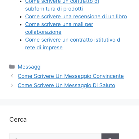
o
di
Come scrivere un contratto di
subfornitura di prodotti
o
Come scrivere una recensione di un libro
k
Come scrivere una mail per
collaborazione
Come scrivere un contratto istitutivo di
rete di imprese
Categorie
Messaggi
Come Scrivere Un Messaggio Convincente
Come Scrivere Un Messaggio Di Saluto
Cerca
Ricerca