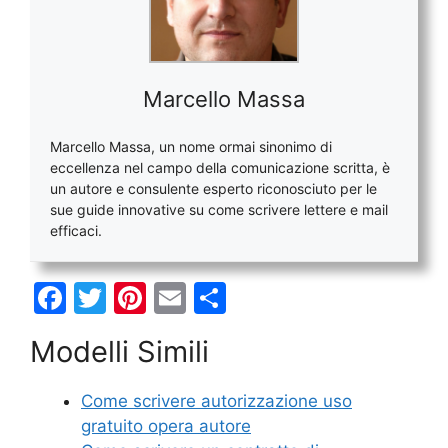
Marcello Massa
Marcello Massa, un nome ormai sinonimo di
eccellenza nel campo della comunicazione scritta, è
un autore e consulente esperto riconosciuto per le
sue guide innovative su come scrivere lettere e mail
efficaci.
F
T
Pi
E
C
a
w
nt
m
o
Modelli Simili
c
itt
er
ai
n
e
er
e
l
di
Come scrivere autorizzazione uso
b
st
vi
gratuito opera autore