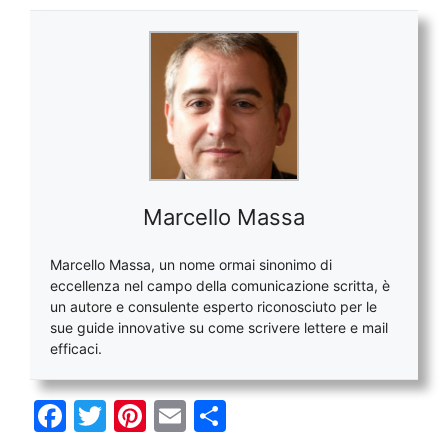
Marcello Massa
Marcello Massa, un nome ormai sinonimo di
eccellenza nel campo della comunicazione scritta, è
un autore e consulente esperto riconosciuto per le
sue guide innovative su come scrivere lettere e mail
efficaci.
F
T
Pi
E
C
a
w
nt
m
o