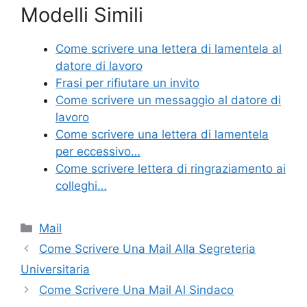
Modelli Simili
c
itt
er
ai
n
e
er
e
l
di
Come scrivere una lettera di lamentela al
b
st
vi
datore di lavoro
o
di
Frasi per rifiutare un invito
Come scrivere un messaggio al datore di
o
lavoro
k
Come scrivere una lettera di lamentela
per eccessivo…
Come scrivere lettera di ringraziamento ai
colleghi…
Categorie
Mail
Come Scrivere Una Mail Alla Segreteria
Universitaria
Come Scrivere Una Mail Al Sindaco