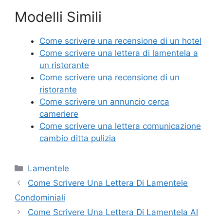
a
w
nt
m
o
Modelli Simili
c
itt
er
ai
n
e
er
e
l
di
Come scrivere una recensione di un hotel
b
st
vi
Come scrivere una lettera di lamentela a
o
di
un ristorante
Come scrivere una recensione di un
o
ristorante
k
Come scrivere un annuncio cerca
cameriere
Come scrivere una lettera comunicazione
cambio ditta pulizia
Categorie
Lamentele
Come Scrivere Una Lettera Di Lamentele
Condominiali
Come Scrivere Una Lettera Di Lamentela Al