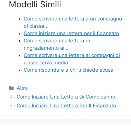
Modelli Simili
c
itt
er
ai
n
e
er
e
l
di
Come scrivere una lettera a un compagno
b
st
vi
di classe…
o
di
Come iniziare una lettera per il fidanzato
Come scrivere una lettera di
o
ringraziamento ai…
k
Come scrivere una lettera ai compagni di
classe terza media
Come rispondere a chi ti chiede scusa
Categorie
Altro
Come Iniziare Una Lettera Di Compleanno
Come Iniziare Una Lettera Per Il Fidanzato