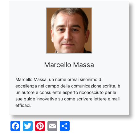
Marcello Massa
Marcello Massa, un nome ormai sinonimo di
eccellenza nel campo della comunicazione scritta, è
un autore e consulente esperto riconosciuto per le
sue guide innovative su come scrivere lettere e mail
efficaci.
F
T
Pi
E
C
a
w
nt
m
o