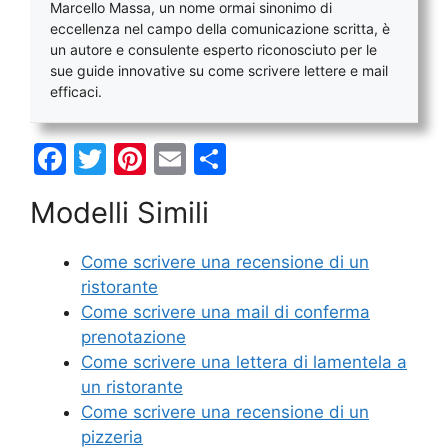
Marcello Massa, un nome ormai sinonimo di
eccellenza nel campo della comunicazione scritta, è
un autore e consulente esperto riconosciuto per le
sue guide innovative su come scrivere lettere e mail
efficaci.
F
T
Pi
E
C
a
w
nt
m
o
Modelli Simili
c
itt
er
ai
n
e
er
e
l
di
Come scrivere una recensione di un
b
st
vi
ristorante
o
di
Come scrivere una mail di conferma
prenotazione
o
Come scrivere una lettera di lamentela a
k
un ristorante
Come scrivere una recensione di un
pizzeria